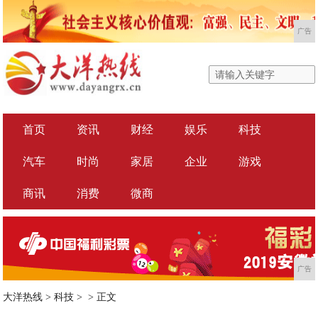
广告
首页
资讯
财经
娱乐
科技
汽车
时尚
家居
企业
游戏
商讯
消费
微商
广告
大洋热线
>
科技
> >
正文