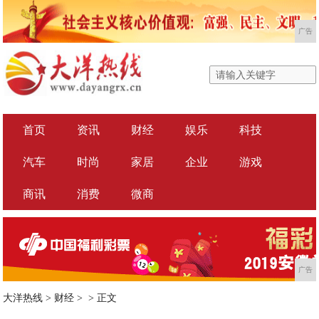
广告
首页
资讯
财经
娱乐
科技
汽车
时尚
家居
企业
游戏
商讯
消费
微商
广告
大洋热线
>
财经
> >
正文