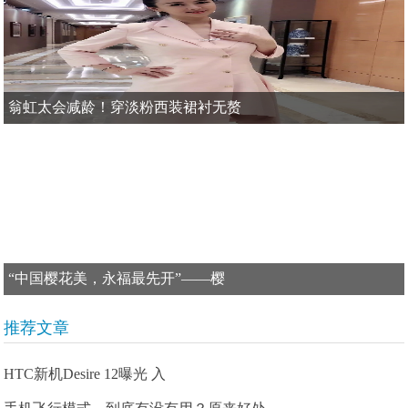
翁虹太会减龄！穿淡粉西装裙衬无赘
“中国樱花美，永福最先开”——樱
推荐文章
HTC新机Desire 12曝光 入