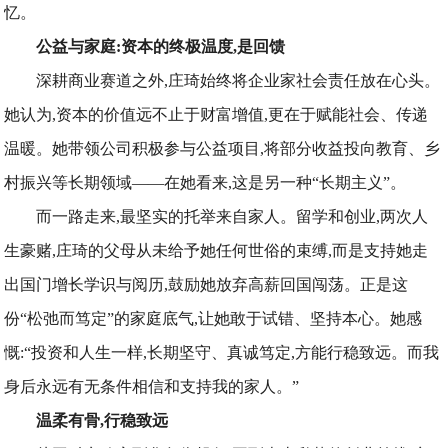
忆。
公益与家庭:资本的终极温度,是回馈
深耕商业赛道之外,庄琦始终将企业家社会责任放在心头。
她认为,资本的价值远不止于财富增值,更在于赋能社会、传递
温暖。她带领公司积极参与公益项目,将部分收益投向教育、乡
村振兴等长期领域——在她看来,这是另一种“长期主义”。
而一路走来,最坚实的托举来自家人。留学和创业,两次人
生豪赌,庄琦的父母从未给予她任何世俗的束缚,而是支持她走
出国门增长学识与阅历,鼓励她放弃高薪回国闯荡。正是这
份“松弛而笃定”的家庭底气,让她敢于试错、坚持本心。她感
慨:“投资和人生一样,长期坚守、真诚笃定,方能行稳致远。而我
身后永远有无条件相信和支持我的家人。”
温柔有骨,行稳致远