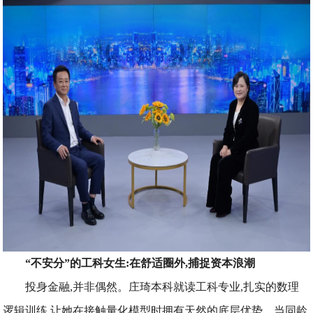
“不安分”的工科女生:在舒适圈外,捕捉资本浪潮
投身金融,并非偶然。庄琦本科就读工科专业,扎实的数理
逻辑训练,让她在接触量化模型时拥有天然的底层优势。当同龄