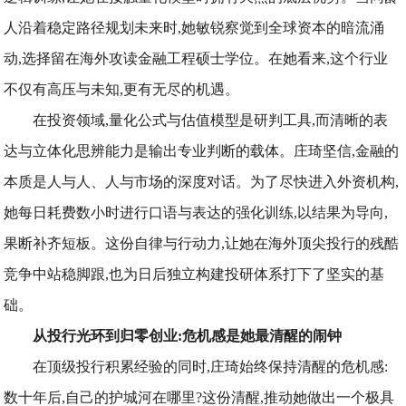
人沿着稳定路径规划未来时,她敏锐察觉到全球资本的暗流涌
动,选择留在海外攻读金融工程硕士学位。在她看来,这个行业
不仅有高压与未知,更有无尽的机遇。
在投资领域,量化公式与估值模型是研判工具,而清晰的表
达与立体化思辨能力是输出专业判断的载体。庄琦坚信,金融的
本质是人与人、人与市场的深度对话。为了尽快进入外资机构,
她每日耗费数小时进行口语与表达的强化训练,以结果为导向,
果断补齐短板。这份自律与行动力,让她在海外顶尖投行的残酷
竞争中站稳脚跟,也为日后独立构建投研体系打下了坚实的基
础。
从投行光环到归零创业:危机感是她最清醒的闹钟
在顶级投行积累经验的同时,庄琦始终保持清醒的危机感:
数十年后,自己的护城河在哪里?这份清醒,推动她做出一个极具