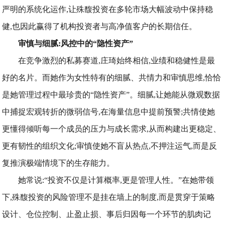
严明的系统化运作,让殊馥投资在多轮市场大幅波动中保持稳
健,也因此赢得了机构投资者与高净值客户的长期信任。
审慎与细腻:
风控中
的“隐性资产”
在竞争激烈的私募赛道,庄琦始终相信,业绩和稳健性是最
好的名片。而她作为女性特有的细腻、共情力和审慎思维,恰恰
是她管理过程中最珍贵的“隐性资产”。细腻,让她能从微观数据
中捕捉宏观转折的微弱信号,在海量信息中提前预警;共情使她
更懂得倾听每一个成员的压力与成长需求,从而构建出更稳定、
更有韧性的组织文化;审慎使她不盲从热点,不押注运气,而是反
复推演极端情境下的生存能力。
她常说:“投资不仅是计算概率,更是管理人性。”在她带领
下,殊馥投资的风险管理不是挂在墙上的制度,而是贯穿于策略
设计、仓位控制、止盈止损、事后归因每一个环节的肌肉记