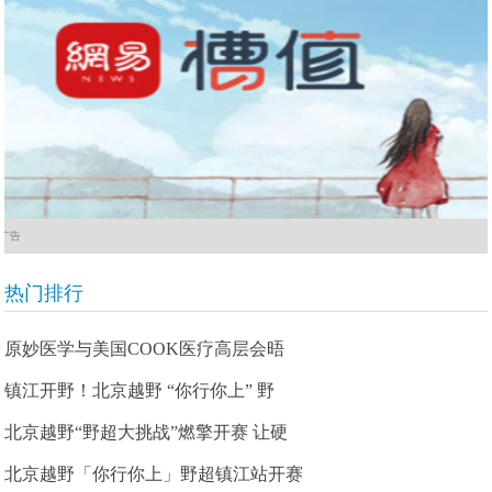
广告
热门排行
原妙医学与美国COOK医疗高层会晤
镇江开野！北京越野 “你行你上” 野
北京越野“野超大挑战”燃擎开赛 让硬
北京越野「你行你上」野超镇江站开赛