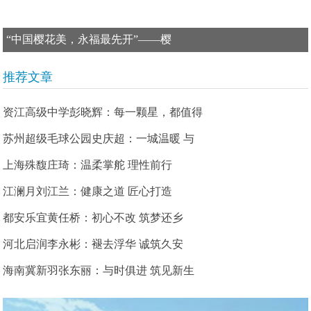
“中国樱花美，永福最先开”——樱
推荐文章
资江高级中学彭晓辉：每一颗星，都值得
苏州超级毛球公园史庆超：一城温暖 与
上海殊馥庄琦：温柔掌舵 理性前行
江澜月刘江兰：健康之道 匠心打造
都安乐宜黄任桥：初心不改 筑梦还乡
河北启润李永彬：褪去浮华 诚筑久安
海南冀新羽张东丽：与时俱进 筑见新生