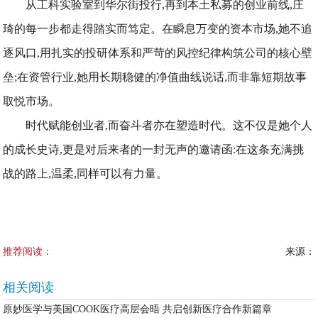
从工科实验室到华尔街投行,再到本土私募的创业前线,庄
琦的每一步都走得踏实而笃定。在瞬息万变的资本市场,她不追
逐风口,用扎实的投研体系和严苛的风控纪律构筑公司的核心壁
垒;在资管行业,她用长期稳健的净值曲线说话,而非靠短期故事
取悦市场。
时代赋能创业者,而奋斗者亦在塑造时代。这不仅是她个人
的成长史诗,更是对后来者的一封无声的邀请函:在这条充满挑
战的路上,温柔,同样可以有力量。
推荐阅读：
来源：
相关阅读
原妙医学与美国COOK医疗高层会晤 共启创新医疗合作新篇章