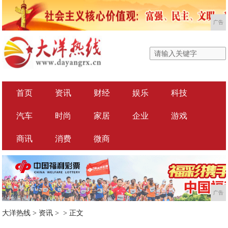
广告
首页
资讯
财经
娱乐
科技
汽车
时尚
家居
企业
游戏
商讯
消费
微商
广告
大洋热线
>
资讯
> >
正文