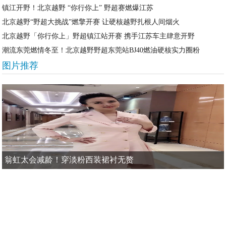
镇江开野！北京越野 “你行你上” 野超赛燃爆江苏
北京越野“野超大挑战”燃擎开赛 让硬核越野扎根人间烟火
北京越野「你行你上」野超镇江站开赛 携手江苏车主肆意开野
潮流东莞燃情冬至！北京越野野超东莞站BJ40燃油硬核实力圈粉
图片推荐
翁虹太会减龄！穿淡粉西装裙衬无赘