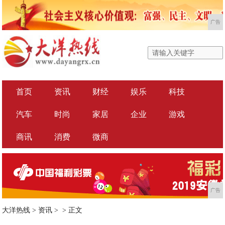
广告
首页
资讯
财经
娱乐
科技
汽车
时尚
家居
企业
游戏
商讯
消费
微商
广告
大洋热线
>
资讯
> >
正文