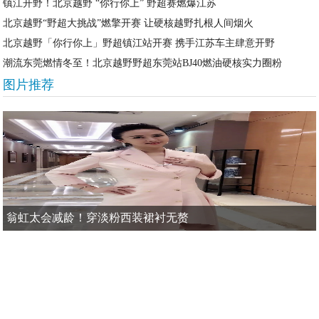
镇江开野！北京越野 “你行你上” 野超赛燃爆江苏
北京越野“野超大挑战”燃擎开赛 让硬核越野扎根人间烟火
北京越野「你行你上」野超镇江站开赛 携手江苏车主肆意开野
潮流东莞燃情冬至！北京越野野超东莞站BJ40燃油硬核实力圈粉
图片推荐
翁虹太会减龄！穿淡粉西装裙衬无赘