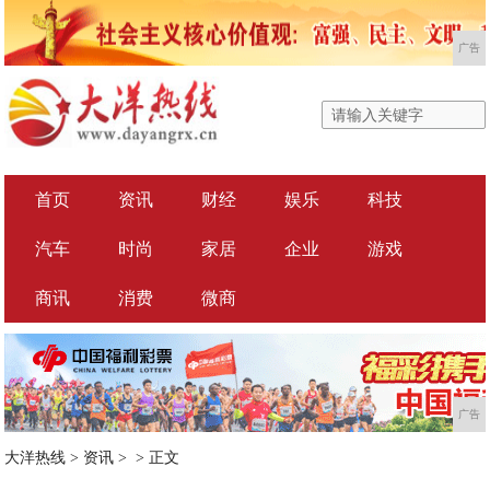
广告
首页
资讯
财经
娱乐
科技
汽车
时尚
家居
企业
游戏
商讯
消费
微商
广告
大洋热线
>
资讯
> >
正文