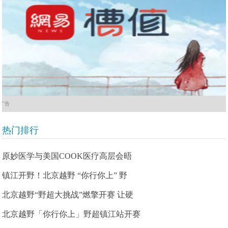
广告
热门排行
原妙医学与美国COOK医疗高层会晤
镇江开野！北京越野 “你行你上” 野
北京越野“野超大挑战”燃擎开赛 让硬
北京越野「你行你上」野超镇江站开赛