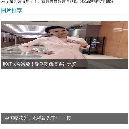
潮流东莞燃情冬至！北京越野野超东莞站BJ40燃油硬核实力圈粉
图片推荐
翁虹太会减龄！穿淡粉西装裙衬无赘
“中国樱花美，永福最先开”——樱