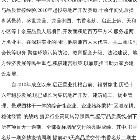
与品质管控经验,2010年起投身地产开发赛道,十余年间先后操
盘紫景苑、盛世龙鼎、龙鼎御园、书香名筑、启正上镜、天和
小区等十余座品质人居项目,开发面积近百万平方米,服务超两
万名业主。在深耕实业的同时,他身兼市人大代表、县工商联副
会长等职务,聚焦环境污染防治、教育配套升级、法治建设、地
方经济发展等民生重点,积极建言献策,以履职担当助力家乡建
设发展。
自2010年成立以来,启正置业扎根台前、辐射豫北,历经十
六年稳步发展,现已成长为集房地产开发、建筑施工、物业管
理、景观园林于一体的综合性企业。企业始终秉持“区域深耕、
稳健经营”的战略,摒弃行业高周转浮躁风气,坚守品质底线,创下
所有项目无一逾期、全部提标增配交付的亮眼成绩。其中,书香
名筑一期穿越疫情周期,提前426天高品质交付;书香名筑二期主