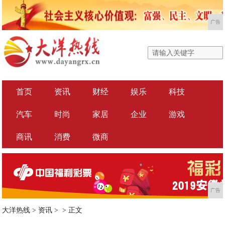
广告
首页
资讯
财经
娱乐
科技
汽车
时尚
家居
企业
游戏
商讯
消费
微商
广告
大洋热线
>
资讯
> >
正文