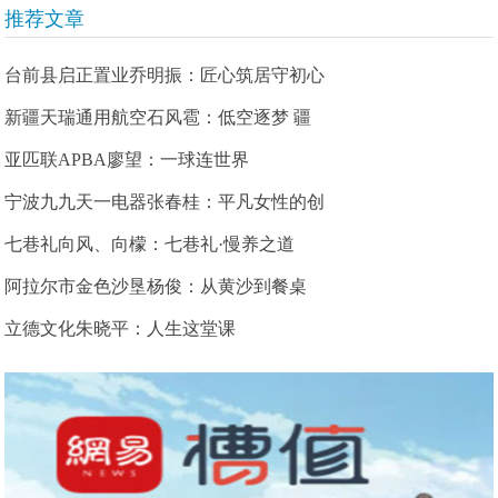
推荐文章
台前县启正置业乔明振：匠心筑居守初心
新疆天瑞通用航空石风雹：低空逐梦 疆
亚匹联APBA廖望：一球连世界
宁波九九天一电器张春桂：平凡女性的创
七巷礼向风、向檬：七巷礼·慢养之道
阿拉尔市金色沙垦杨俊：从黄沙到餐桌
立德文化朱晓平：人生这堂课