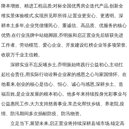
降本增效、精进工程品质;对标全国优秀房企迭代产品,创新全
维实景体验模式,实现所见即所得,让置业更安心、更透明。深
耕本土多年,企业凭借懂民心、重诚信、高品质、优服务的核心
优势,在行业洗牌中站稳脚跟,乔明振和启正置业先后斩获先进
工作者、劳动模范、爱心企业、开发建设红榜企业等多项荣誉,
收获万千业主信赖。
深耕实业不忘反哺乡土,乔明振始终践行公益初心,主动扛
起社会责任,用实际行动诠释企业家的感恩之心与家国情怀。在
他看来,创业的核心是信心、恒心、诚心与感恩,深耕乡土、造
福百姓,是企业发展的根本初心。他多年来持续投身光彩事业与
公益惠民工作,大力支持慈善事业,常态化帮扶乡镇、养老院,疫
情、防汛期间多次捐献防疫、防汛物资。
立足当下,展望未来,启正置业将持续深耕县域市场,锚定高