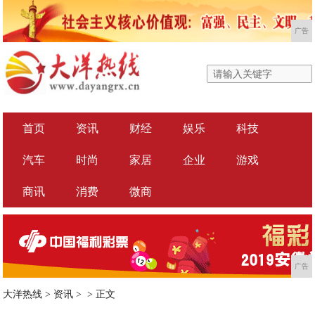
广告
首页
资讯
财经
娱乐
科技
汽车
时尚
家居
企业
游戏
商讯
消费
微商
广告
大洋热线
>
资讯
> >
正文