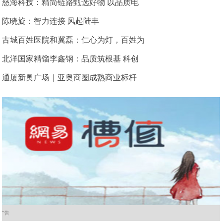
慈海科技：精简链路甄选好物 以品质电
陈晓旋：智力连接 风起陆丰
古城百姓医院和冀磊：仁心为灯，百姓为
北洋国家精馏李鑫钢：品质筑根基 科创
通厦新奥广场｜亚奥商圈成熟商业标杆
广告