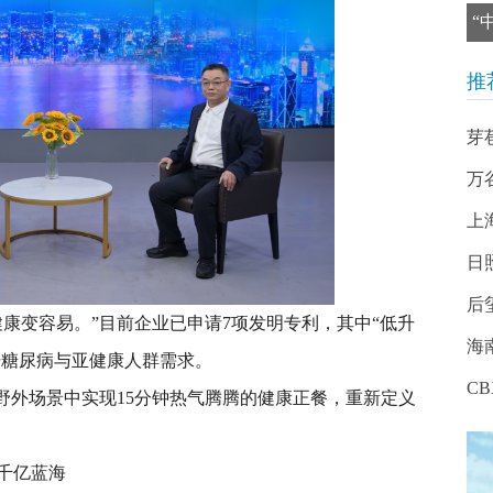
“
推
芽
万
上
日
后
康变容易。”目前企业已申请7项发明专利，其中“低升
海
击糖尿病与亚健康人群需求。
C
野外场景中实现15分钟热气腾腾的健康正餐，重新定义
千亿蓝海