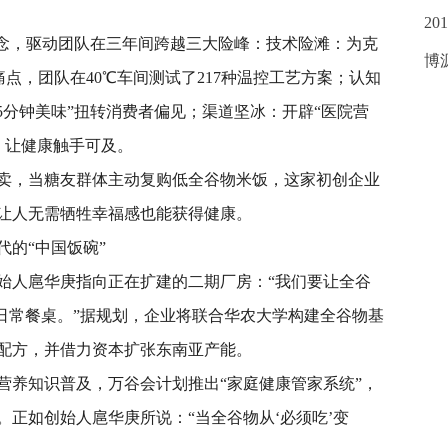
20
执念，驱动团队在三年间跨越三大险峰：技术险滩：为克
博
的痛点，团队在40℃车间测试了217种温控工艺方案；认知
5分钟美味”扭转消费者偏见；渠道坚冰：开辟“医院营
，让健康触手可及。
卖，当糖友群体主动复购低全谷物米饭，这家初创企业
让人无需牺牲幸福感也能获得健康。
的“中国饭碗”
始人扈华庚指向正在扩建的二期厂房：“我们要让全谷
的日常餐桌。”据规划，企业将联合华农大学构建全谷物基
配方，并借力资本扩张东南亚产能。
营养知识普及，万谷会计划推出“家庭健康管家系统”，
正如创始人扈华庚所说：“当全谷物从‘必须吃’变