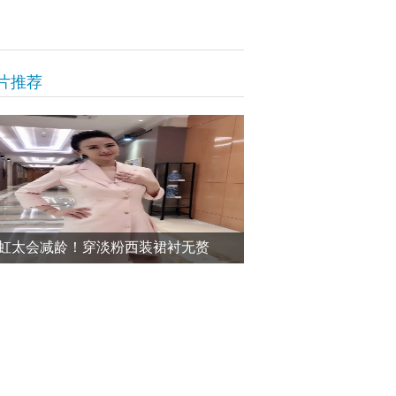
片推荐
虹太会减龄！穿淡粉西装裙衬无赘