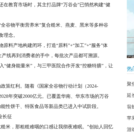
还在教育市场时，其主打品牌“万谷会”已悄然构建“健
“全谷物平衡营养米”复合糙米、燕麦、黑米等多种谷
食理念。
原料产地构建闭环，打造“原料”+“加工”+“服务”体
证生产线再到消费者的手中，每批次产品都可溯源。
入“健身能量米”，与三甲医院合作开发“控糖特膳”，让
热
聚
政策红利。随着《国家全谷物行动计划（2024-
延
2028年突破2000亿元。已覆盖华南、华东市场的万谷
—功能性饼干、特医食品等新品类已进入中试阶段。
翁
业长征
苹
吃糙米，那粗糙难咽的口感让我彻夜难眠。”创始人回忆
游