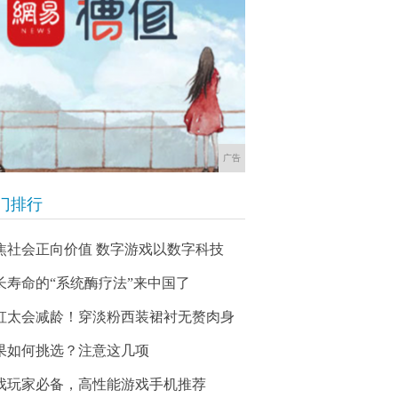
广告
门排行
焦社会正向价值 数字游戏以数字科技
长寿命的“系统酶疗法”来中国了
虹太会减龄！穿淡粉西装裙衬无赘肉身
果如何挑选？注意这几项
戏玩家必备，高性能游戏手机推荐