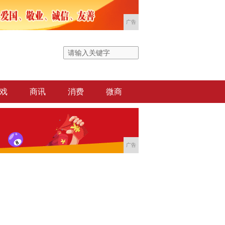
广告
戏
商讯
消费
微商
广告