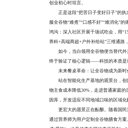
创业初心时坦言。
正是这段“把苦日子变好日子”的
服全谷物“难煮”“口感不好”“难消化”
鸿沟：深入社区开展千场试吃会，用“1
养科+高端商超+户外补给站”三维通路
如今，当白领用全谷物便当替代外
终于验证了核心逻辑——科技的本质是
未来餐桌革命：让全谷物成为新时代
站在智能化生产基地的观景台，创
物主食成本降低30%，走进普通家庭
因库，开发适应不同地域口味的区域化
更宏大的愿景正在酝酿。随着国民
通过营养师为用户定制全谷物膳食方案。