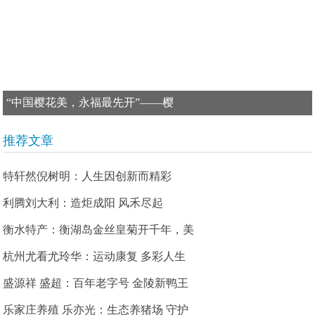
“中国樱花美，永福最先开”——樱
推荐文章
特轩然倪树明：人生因创新而精彩
利腾刘大利：造炬成阳 风禾尽起
衡水特产：衡湖岛金丝皇菊开千年，美
杭州尤看尤玲华：运动康复 多彩人生
盛源祥 盛超：百年老字号 金陵新鸭王
乐家庄养殖 乐亦光：生态养猪场 守护