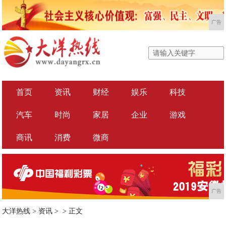
广告
首页
资讯
财经
娱乐
科技
汽车
时尚
家居
企业
游戏
商讯
消费
微商
广告
大洋热线
>
资讯
> >
正文