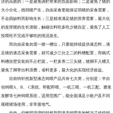
济的高效的：一是避免调栏带来的负面影响；二是避免了猪的
大小分化，残弱猪产生，自由采食更能保证弱猪的采食需要，
不会因缺料而影响生长；三是精准满足猪的营养需要，最大化
的发挥猪的生长潜能，触碰出料吃多吃少猪自定，避免了人工
投喂吃不完或不够吃的情况发生。
而自由采食勿需一猪一槽位，只要能持续提供液态料，满
足猪的液态采食需要，就可减少三分之二的料槽配置，而碗式
料槽挂壁安装则不占栏面，一栏多养二三头猪，猪脚不入槽又
避免了脚带出料浪费，省料更多，最大化的实现经济效益。
目前特轩然新型液态饲喂产品共有七大类，分别是：半自
动饲喂A、B、 C系统、即配即喂、一机三喂、一机三配、磨浆
发酵等七种饲喂系统，适用范围广，能全面满足小散户及不同
规模猪场使用，非常接地气。
此外，倪树明强调特轩然新型液态饲喂有效解决了传统饲