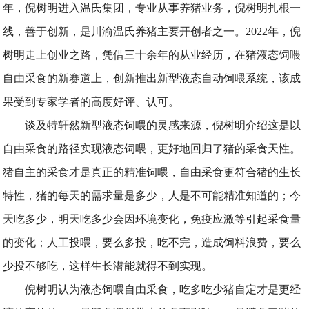
年，倪树明进入温氏集团，专业从事养猪业务，倪树明扎根一
线，善于创新，是川渝温氏养猪主要开创者之一。2022年，倪
树明走上创业之路，凭借三十余年的从业经历，在猪液态饲喂
自由采食的新赛道上，创新推出新型液态自动饲喂系统，该成
果受到专家学者的高度好评、认可。
谈及特轩然新型液态饲喂的灵感来源，倪树明介绍这是以
自由采食的路径实现液态饲喂，更好地回归了猪的采食天性。
猪自主的采食才是真正的精准饲喂，自由采食更符合猪的生长
特性，猪的每天的需求量是多少，人是不可能精准知道的；今
天吃多少，明天吃多少会因环境变化，免疫应激等引起采食量
的变化；人工投喂，要么多投，吃不完，造成饲料浪费，要么
少投不够吃，这样生长潜能就得不到实现。
倪树明认为液态饲喂自由采食，吃多吃少猪自定才是更经