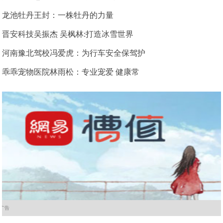
龙池牡丹王封：一株牡丹的力量
晋安科技吴振杰 吴枫林:打造冰雪世界
河南豫北驾校冯爱虎：为行车安全保驾护
乖乖宠物医院林雨松：专业宠爱 健康常
广告