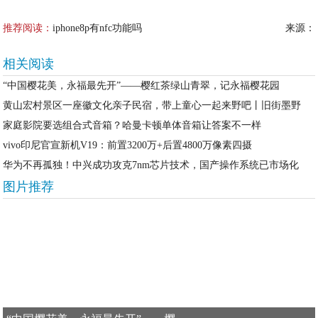
推荐阅读：
iphone8p有nfc功能吗
来源：
相关阅读
“中国樱花美，永福最先开”——樱红茶绿山青翠，记永福樱花园
黄山宏村景区一座徽文化亲子民宿，带上童心一起来野吧丨旧街墨野
家庭影院要选组合式音箱？哈曼卡顿单体音箱让答案不一样
vivo印尼官宣新机V19：前置3200万+后置4800万像素四摄
华为不再孤独！中兴成功攻克7nm芯片技术，国产操作系统已市场化
图片推荐