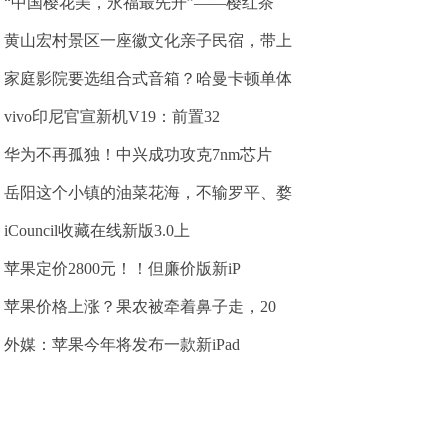
“中国樱花美，永福最先开”——樱红茶
黄山宏村景区一座徽文化亲子民宿，带上
家庭影院要选组合式音箱？哈曼卡顿单体
vivo印尼官宣新机V19：前置32
华为不再孤独！中兴成功攻克7nm芯片
岳阳这个小镇的油菜花海，不输罗平、婺
iCouncil收藏在线新版3.0上
苹果定价2800元！！但廉价版新iP
苹果价格上涨？果农被牵着鼻子走，20
外媒：苹果今年将发布一款新iPad