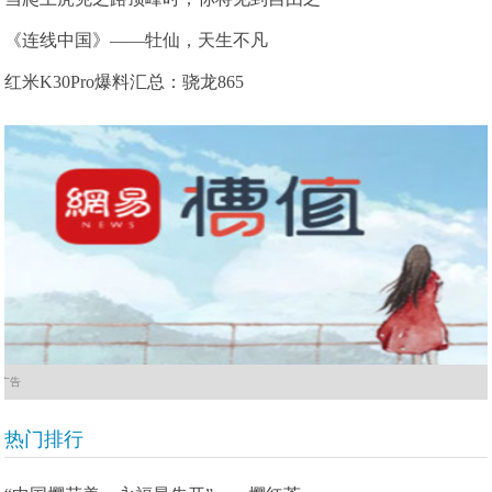
《连线中国》——牡仙，天生不凡
红米K30Pro爆料汇总：骁龙865
广告
热门排行