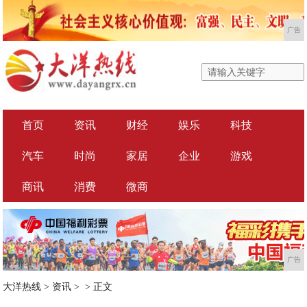
广告
首页
资讯
财经
娱乐
科技
汽车
时尚
家居
企业
游戏
商讯
消费
微商
广告
大洋热线
>
资讯
> >
正文