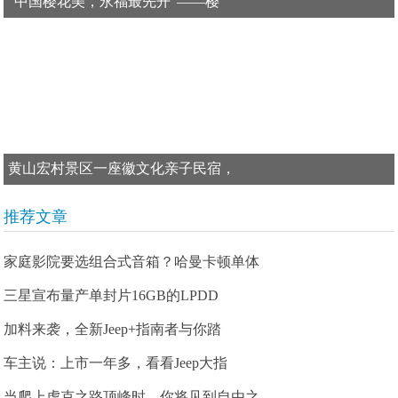
“中国樱花美，永福最先开”——樱
黄山宏村景区一座徽文化亲子民宿，
推荐文章
家庭影院要选组合式音箱？哈曼卡顿单体
三星宣布量产单封片16GB的LPDD
加料来袭，全新Jeep+指南者与你踏
车主说：上市一年多，看看Jeep大指
当爬上虎克之路顶峰时，你将见到自由之