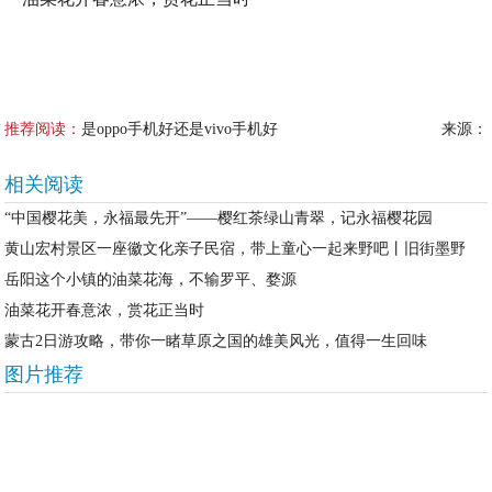
推荐阅读：
是oppo手机好还是vivo手机好
来源：
相关阅读
“中国樱花美，永福最先开”——樱红茶绿山青翠，记永福樱花园
黄山宏村景区一座徽文化亲子民宿，带上童心一起来野吧丨旧街墨野
岳阳这个小镇的油菜花海，不输罗平、婺源
油菜花开春意浓，赏花正当时
蒙古2日游攻略，带你一睹草原之国的雄美风光，值得一生回味
图片推荐