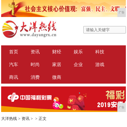
广告
首页
资讯
财经
娱乐
科技
汽车
时尚
家居
企业
游戏
商讯
消费
微商
广告
大洋热线
>
资讯
> >
正文