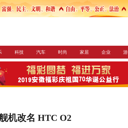
乐
科技
汽车
时尚
家居
企业
游
机改名 HTC O2