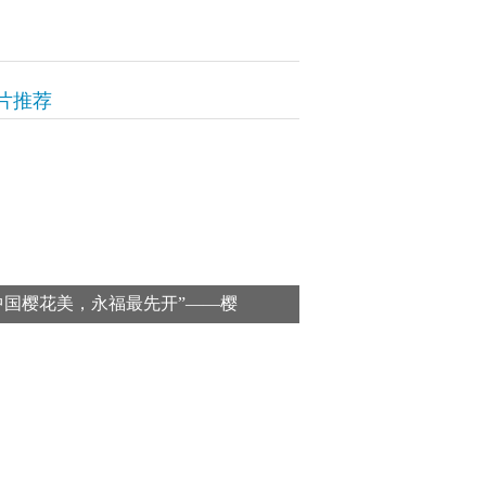
片推荐
中国樱花美，永福最先开”——樱