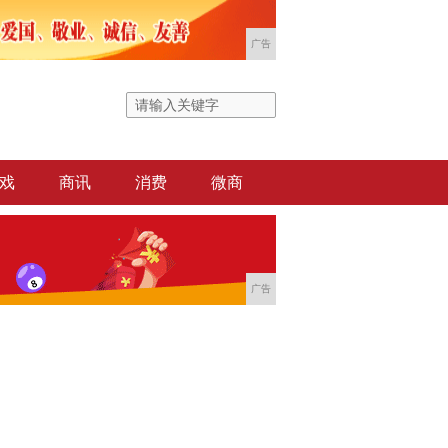
广告
戏
商讯
消费
微商
广告