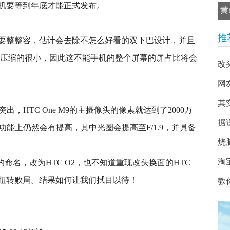
机要等到年底才能正式发布。
黄
推
要整整容，估计会去除不怎么好看的双下巴设计，并且
将会压缩的很小，因此这不能手机的整个屏幕的屏占比将会
改
网
其
，HTC One M9的主摄像头的像素就达到了2000万
据
功能上仍然会有提高，其中光圈会提高至F/1.9，并具备
烧
淘
的命名，改为HTC O2，也不知道重现改头换面的HTC
扭转败局。结果如何让我们拭目以待！
教