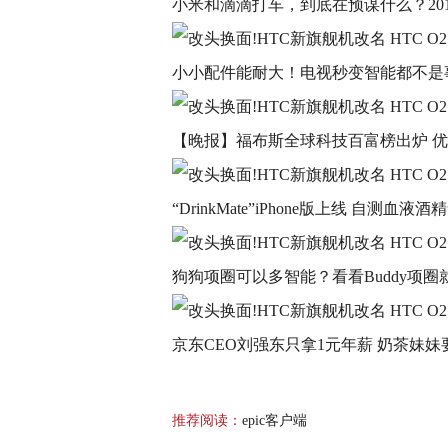
小米和滴滴打车，到底在预谋什么？2015-
小小配件能耐大！电视秒变智能都不是事儿2
【晚报】福布斯全球科技百富榜出炉 优酷土
“DrinkMate”iPhone版上线 自测血液酒
狗狗项圈可以多智能？看看Buddy项圈就知道
京东CEO刘强东只拿1元年薪 奶茶妹妹要喝
推荐阅读：
epic客户端