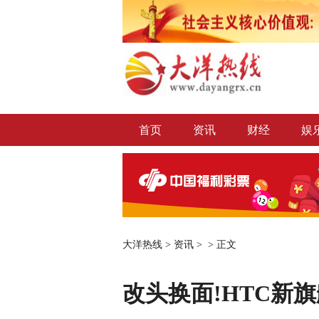
首页
资讯
财经
娱
大洋热线
>
资讯
> >
正文
改头换面!HTC新旗舰