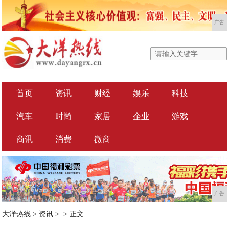
广告
首页
资讯
财经
娱乐
科技
汽车
时尚
家居
企业
游戏
商讯
消费
微商
广告
大洋热线
>
资讯
> >
正文