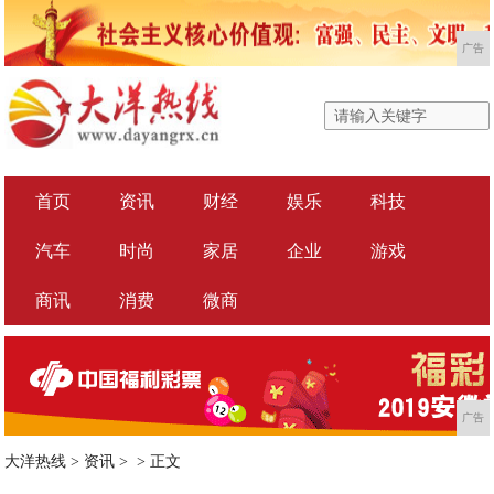
广告
首页
资讯
财经
娱乐
科技
汽车
时尚
家居
企业
游戏
商讯
消费
微商
广告
大洋热线
>
资讯
> >
正文