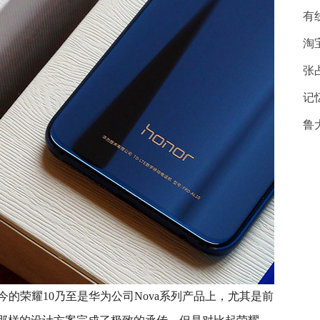
有
淘
张
记
鲁
的荣耀10乃至是华为公司Nova系列产品上，尤其是前