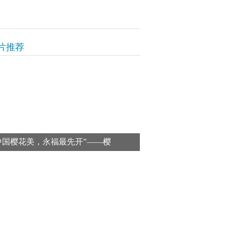
片推荐
中国樱花美，永福最先开”——樱