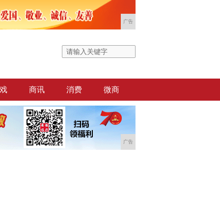
广告
戏
商讯
消费
微商
广告