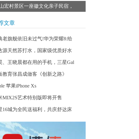
山宏村景区一座徽文化亲子民宿，
荐文章
典老旗舰依旧未过气!华为荣耀8:给
达源天然苏打水，国家级优质好水
昊、王晓晨都在用的手机，三星Gal
板教育张昌成做客《创新之路》
ple 苹果iPhone Xs
米MIX2S艺术特别版即将开售
星16城为全民送福利，共庆舒达床