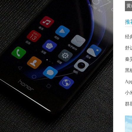
黄
推
经
舒
秦
黑
Ap
小
群