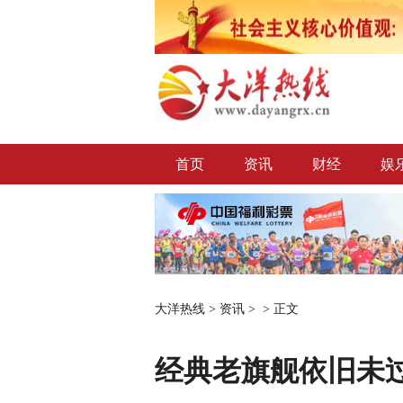
首页
资讯
财经
娱
大洋热线
>
资讯
> >
正文
经典老旗舰依旧未过