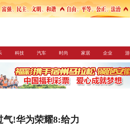
乐
科技
汽车
时尚
家居
企业
游
气!华为荣耀8:给力