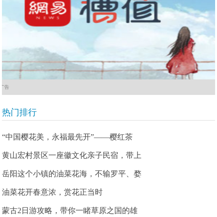
广告
热门排行
“中国樱花美，永福最先开”——樱红茶
黄山宏村景区一座徽文化亲子民宿，带上
岳阳这个小镇的油菜花海，不输罗平、婺
油菜花开春意浓，赏花正当时
蒙古2日游攻略，带你一睹草原之国的雄