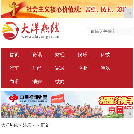
广告
首页
资讯
财经
娱乐
科技
汽车
时尚
家居
企业
游戏
商讯
消费
微商
广告
大洋热线
>
娱乐
> >
正文