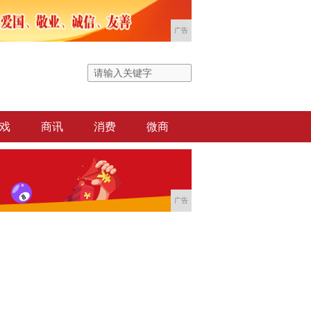
广告
戏
商讯
消费
微商
广告