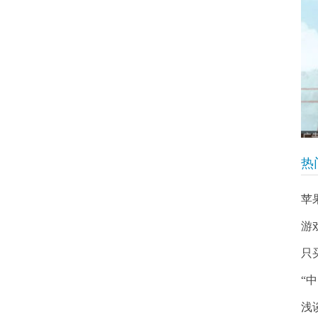
热
苹
游
只
“
浅