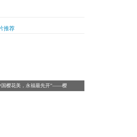
片推荐
中国樱花美，永福最先开”——樱