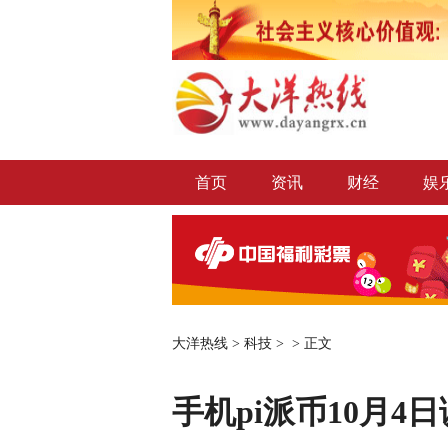
首页
资讯
财经
娱
大洋热线
>
科技
> >
正文
手机pi派币10月