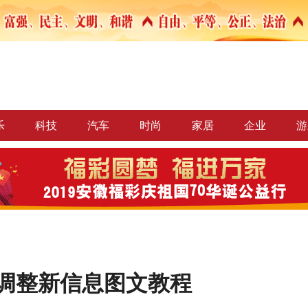
乐
科技
汽车
时尚
家居
企业
游
4日调整新信息图文教程