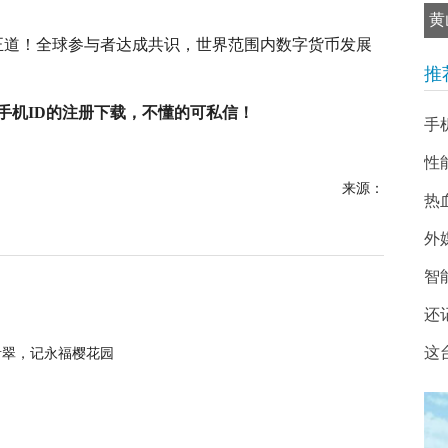
黄
正道！全球参与者达成共识，世界范围内数字货币发展
推
手机ID的注册下载，不懂的可私信！
手
性
来源：
热
外
智
还
这
青翠，记永福樱花园